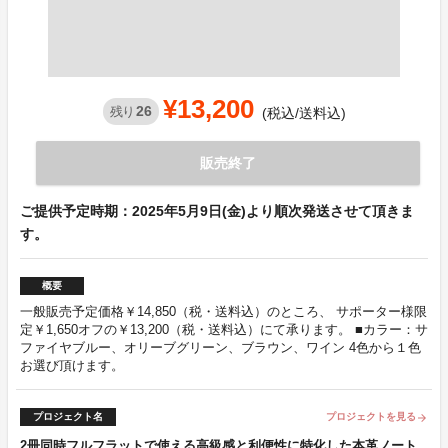
¥13,200
26
残り
(税込/送料込)
販売終了
ご提供予定時期：2025年5月9日(金)より順次発送させて頂きま
す。
概要
一般販売予定価格￥14,850（税・送料込）のところ、 サポーター様限
定￥1,650オフの￥13,200（税・送料込）にて承ります。 ■カラー：サ
ファイヤブルー、オリーブグリーン、ブラウン、ワイン 4色から１色
お選び頂けます。
プロジェクト名
プロジェクトを見る
arrow_forward
2冊同時フルフラットで使える高級感と利便性に特化した本革ノート