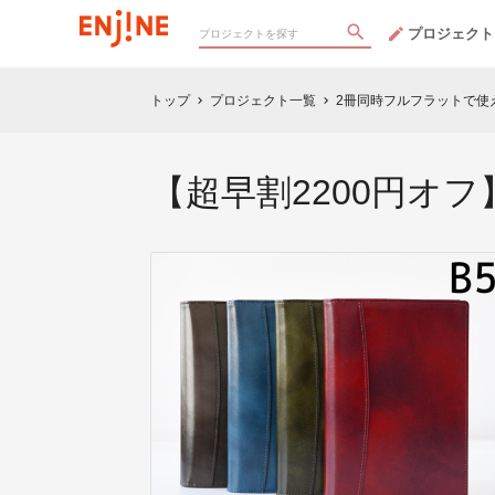
プロジェクト
トップ
プロジェクト一覧
2冊同時フルフラットで使
chevron_right
chevron_right
【超早割2200円オ