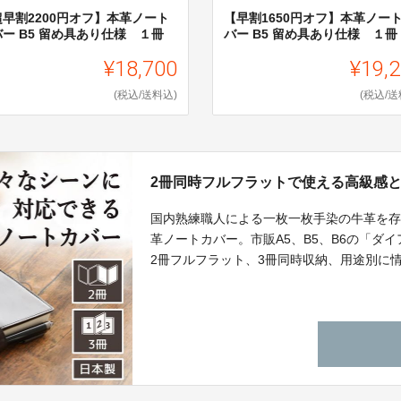
超早割2200円オフ】本革ノート
【早割1650円オフ】本革ノー
ー B5 留め具あり仕様 １冊
バー B5 留め具あり仕様 １冊
¥18,700
¥19,
(税込/送料込)
(税込/送
2冊同時フルフラットで使える高級感
国内熟練職人による一枚一枚手染の牛革を
革ノートカバー。市販A5、B5、B6の「ダ
2冊フルフラット、3冊同時収納、用途別に