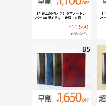
【早割1100円オフ】本革ノートカ
【
バー A5 留め具なし仕様 １冊
バー
¥11,550
(税込/送料込)