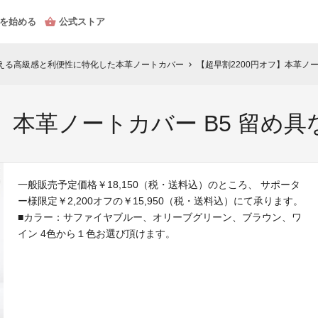
を始める
公式ストア
える高級感と利便性に特化した本革ノートカバー
【超早割2200円オフ】本革ノー
chevron_right
フ】本革ノートカバー B5 留め
一般販売予定価格￥18,150（税・送料込）のところ、 サポータ
ー様限定￥2,200オフの￥15,950（税・送料込）にて承ります。
■カラー：サファイヤブルー、オリーブグリーン、ブラウン、ワ
イン 4色から１色お選び頂けます。