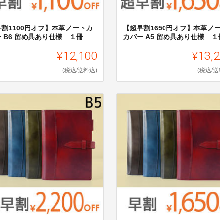
早割1100円オフ】本革ノートカ
【超早割1650円オフ】本革ノ
 B6 留め具あり仕様 １冊
カバー A5 留め具あり仕様 １
¥12,100
¥13,
(税込/送料込)
(税込/送