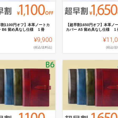
早割1100円オフ】本革ノートカ
【超早割1650円オフ】本革ノ
 B6 留め具なし仕様 １冊
カバー A5 留め具なし仕様 １
¥9,900
¥11,
(税込/送料込)
(税込/送