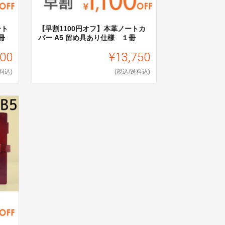
ート
【早割1100円オフ】本革ノートカ
冊
バー A5 留め具あり仕様 １冊
200
¥13,750
料込)
(税込/送料込)