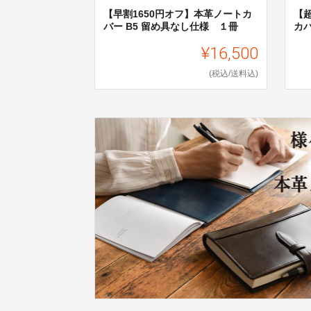
【早割1650円オフ】本革ノートカ
【
バー B5 留め具なし仕様 １冊
カバ
¥16,500
(税込/送料込)