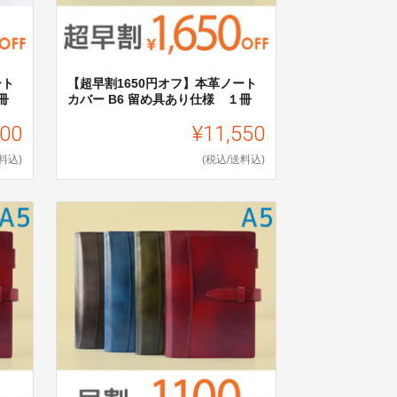
ート
【超早割1650円オフ】本革ノート
冊
カバー B6 留め具あり仕様 １冊
000
¥11,550
料込)
(税込/送料込)