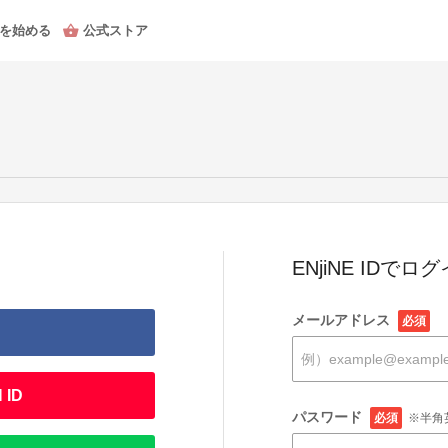
を始める
公式ストア
ENjiNE IDでロ
メールアドレス
必須
 ID
パスワード
必須
※半角