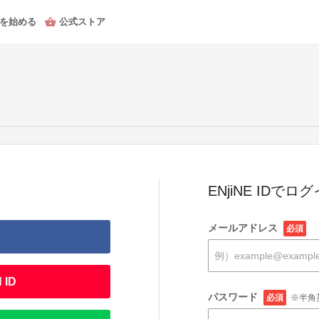
を始める
公式ストア
ENjiNE IDでロ
メールアドレス
必須
 ID
パスワード
必須
※半角