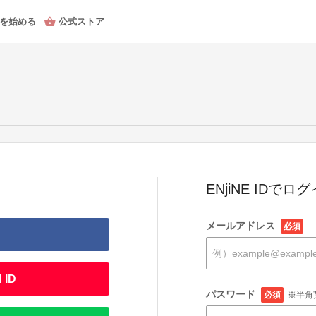
を始める
公式ストア
ENjiNE IDでロ
メールアドレス
必須
 ID
パスワード
必須
※半角