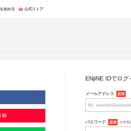
を始める
公式ストア
ENjiNE IDでロ
メールアドレス
必須
 ID
パスワード
必須
※半角