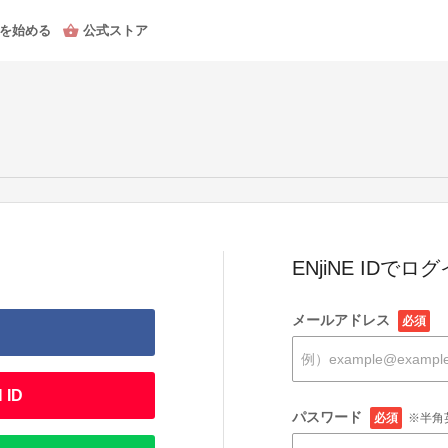
を始める
公式ストア
ENjiNE IDでロ
メールアドレス
必須
 ID
パスワード
必須
※半角