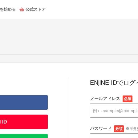
を始める
公式ストア
ENjiNE IDでロ
メールアドレス
必須
 ID
パスワード
必須
※半角