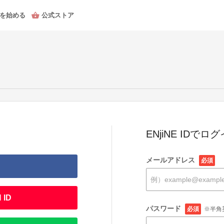
を始める
公式ストア
ENjiNE IDでロ
メールアドレス
必須
 ID
パスワード
必須
※半角