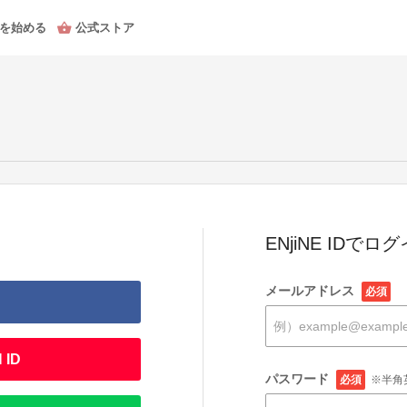
を始める
公式ストア
ENjiNE IDでロ
メールアドレス
必須
 ID
パスワード
必須
※半角