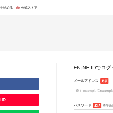
を始める
公式ストア
ENjiNE IDでロ
メールアドレス
必須
 ID
パスワード
必須
※半角