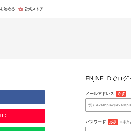
を始める
公式ストア
ENjiNE IDでロ
メールアドレス
必須
 ID
パスワード
必須
※半角