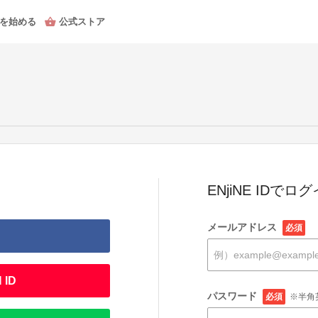
を始める
公式ストア
ENjiNE IDでロ
メールアドレス
必須
 ID
パスワード
必須
※半角