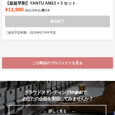
【超超早割】YANTU AM23 × 3 セット
¥11,980
残り
4
(税込/送料込)
販売終了
ご提供予定時期：2024年07月中予定
この商品のプロジェクトを見る
クラウドファンディングENjiNEで、
あなたの企画を実現してみませんか？
詳しく見る