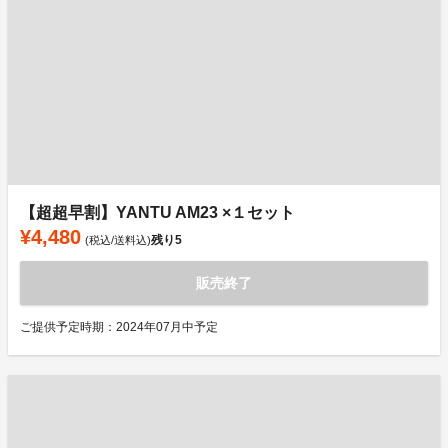
【超超早割】YANTU AM23 ×１セット
¥4,480
残り
5
(税込/送料込)
販売終了
ご提供予定時期：2024年07月中予定