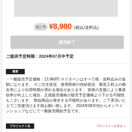
¥8,980
5
残り
(税込/送料込)
販売終了
ご提供予定時期：2024年07月中予定
概要
・一般販売予定価格：13,960円 ※リターンはすべて税・送料込みの金
額になります。 ※ご注文状況、使用部材の供給状況、製造工程上の都
合等により出荷時期が遅れる場合があります。 皆様の支援により量産
効率が向上した場合、正規販売価格が販売予定価格より下がる可能性
もございます。 類似商品が発生する可能性があります。ご了承頂いた
上でご支援頂けます様お願い致します。 2024年08月頃からオンライ
ンショップなどにて一般販売開始予定です。
プロジェクト名
プロジェクトを見る
arrow_forward