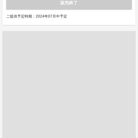
販売終了
ご提供予定時期：2024年07月中予定