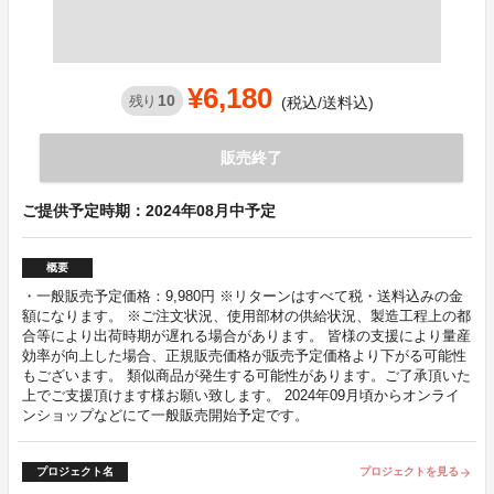
¥6,180
10
残り
(税込/送料込)
販売終了
ご提供予定時期：2024年08月中予定
概要
・一般販売予定価格：9,980円 ※リターンはすべて税・送料込みの金
額になります。 ※ご注文状況、使用部材の供給状況、製造工程上の都
合等により出荷時期が遅れる場合があります。 皆様の支援により量産
効率が向上した場合、正規販売価格が販売予定価格より下がる可能性
もございます。 類似商品が発生する可能性があります。ご了承頂いた
上でご支援頂けます様お願い致します。 2024年09月頃からオンライ
ンショップなどにて一般販売開始予定です。
プロジェクト名
プロジェクトを見る
arrow_forward