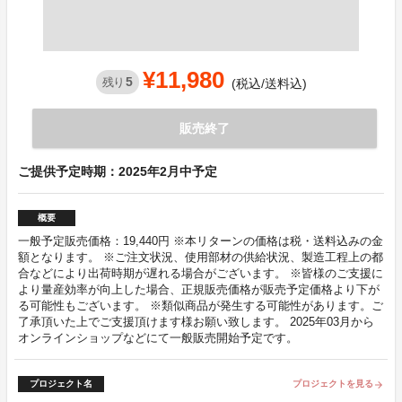
¥11,980
5
残り
(税込/送料込)
販売終了
ご提供予定時期：2025年2月中予定
概要
一般予定販売価格：19,440円 ※本リターンの価格は税・送料込みの金
額となります。 ※ご注文状況、使用部材の供給状況、製造工程上の都
合などにより出荷時期が遅れる場合がございます。 ※皆様のご支援に
より量産効率が向上した場合、正規販売価格が販売予定価格より下が
る可能性もございます。 ※類似商品が発生する可能性があります。ご
了承頂いた上でご支援頂けます様お願い致します。 2025年03月から
オンラインショップなどにて一般販売開始予定です。
プロジェクト名
プロジェクトを見る
arrow_forward