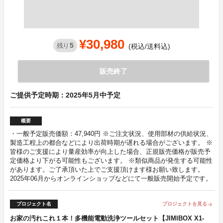
¥30,980
5
残り
(税込/送料込)
販売終了
ご提供予定時期：2025年5月中予定
概要
・一般予定販売価額：47,940円 ※ご注文状況、使用部材の供給状況、
製造工程上の都合などにより出荷時期が遅れる場合がございます。 ※
皆様のご支援により量産効率が向上した場合、正規販売価格が販売予
定価格より下がる可能性もございます。 ※類似商品が発生する可能性
があります。ご了承頂いた上でご支援頂けます様お願い致します。
2025年06月からオンラインショップなどにて一般販売開始予定です。
プロジェクト名
プロジェクトを見る
arrow_forward
お家の汚れこれ１本！多機能電動洗浄ツールセット【JIMIBOX X1-