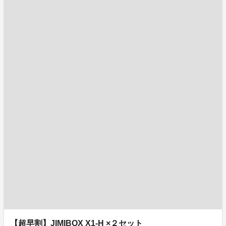
【超早割】JIMIBOX X1-H ×２セット