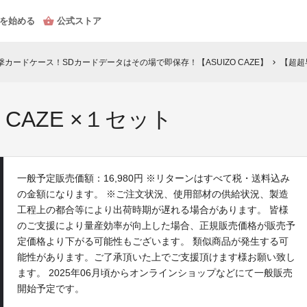
を始める
公式ストア
カードケース！SDカードデータはその場で即保存！【ASUIZO CAZE】
【超超早
chevron_right
 CAZE ×１セット
一般予定販売価額：16,980円 ※リターンはすべて税・送料込み
の金額になります。 ※ご注文状況、使用部材の供給状況、製造
工程上の都合等により出荷時期が遅れる場合があります。 皆様
のご支援により量産効率が向上した場合、正規販売価格が販売予
定価格より下がる可能性もございます。 類似商品が発生する可
能性があります。ご了承頂いた上でご支援頂けます様お願い致し
ます。 2025年06月頃からオンラインショップなどにて一般販売
開始予定です。