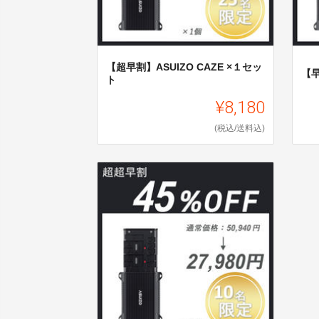
【超早割】ASUIZO CAZE ×１セッ
【早
ト
¥8,180
(税込/送料込)