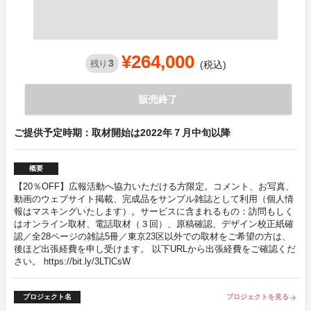
¥264,000
3
残り
(税込)
販売終了
ご提供予定時期：取材開始は2022年７月中旬以降
概要
【20％OFF】広報活動へ協力いただける方限定。コメント、お写真、
動画のウェブサイト掲載、完成品をサンプル雑誌として利用（個人情
報はマスキングいたします）。サービスに含まれるもの：訪問もしく
はオンライン取材、電話取材（３回）、原稿確認、デザイン校正紙確
認／全28ページの雑誌5冊／東京23区以外での取材をご希望の方は、
後ほど出張経費を申し受けます。 以下URLから出張経費をご確認くだ
さい。 https://bit.ly/3LTlCsW
プロジェクト名
プロジェクトを見る
arrow_forward