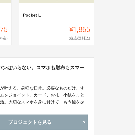
Pocket L
875
¥1,865
料込)
(税込/送料込)
バンはいらない。スマホも財布もスマー
ドが叶える、身軽な日常。必要なものだけ、す
テムをジョイント。カード、お札、小銭をまと
生活。大切なスマホを身に付けて、もう鍵を探
から視覚でアクセスできる場所に安心を。
プロジェクトを見る