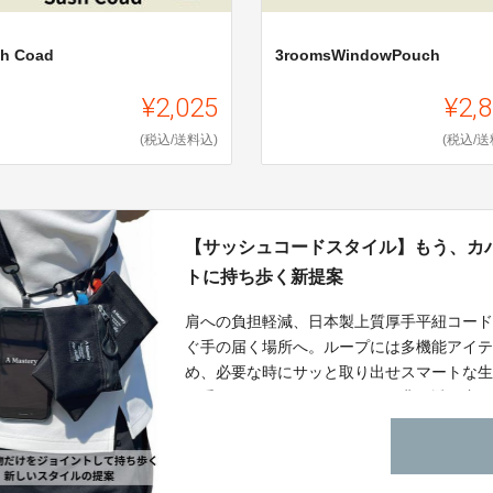
h Coad
3roomsWindowPouch
¥2,025
¥2,
(税込/送料込)
(税込/送
【サッシュコードスタイル】もう、カ
トに持ち歩く新提案
肩への負担軽減、日本製上質厚手平紐コー
ぐ手の届く場所へ。ループには多機能アイ
め、必要な時にサッと取り出せスマートな
す手間はありません。アイテム背面透明窓