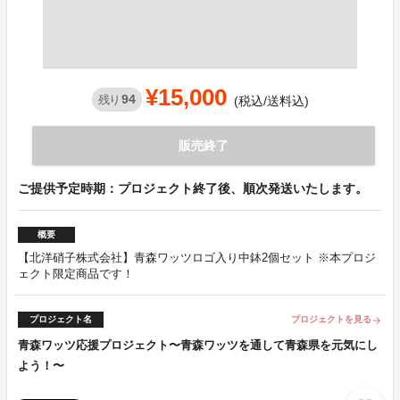
¥15,000
94
残り
(税込/送料込)
販売終了
ご提供予定時期：プロジェクト終了後、順次発送いたします。
概要
【北洋硝子株式会社】青森ワッツロゴ入り中鉢2個セット ※本プロジ
ェクト限定商品です！
プロジェクト名
プロジェクトを見る
arrow_forward
青森ワッツ応援プロジェクト〜青森ワッツを通して青森県を元気にし
よう！〜