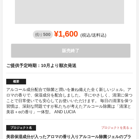
¥1,600
500
残り
(税込/送料込)
販売終了
ご提供予定時期：10月より順次発送
概要
アルコール成分配合で除菌と潤いを兼ね備えた全く新しいジェル。ア
ロマの香りで、保湿成分を配合しました。 手にやさしく、清潔に保つ
ことで日常使いでも安心してお使いいただけます。 毎日の清潔を保つ
習慣は、深刻な問題ですが私たちが考えたアルコール除菌は「清潔と
美容＋αの香り」一体型。 AND LUCIA
プロジェクト名
プロジェクトを見る
arrow_forward
美容保湿成分が入ったアロマの香り入りアルコール除菌ジェルのブラ