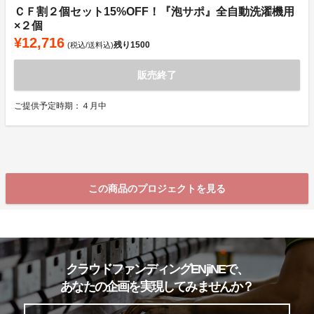
ＣＦ割２個セット15%OFF！『泡サポ』全自動洗濯機用
×２個
¥12,716
残り
1500
(税込/送料込)
販売終了
ご提供予定時期：４月中
この商品のプロジェクトを見る
クラウドファンディングENjiNEで、
あなたの企画を実現してみませんか？