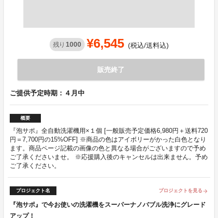
¥6,545
1000
残り
(税込/送料込)
販売終了
ご提供予定時期：４月中
概要
『泡サポ』全自動洗濯機用×１個 [一般販売予定価格6,980円＋送料720
円＝7,700円の15%OFF] ※商品の色はアイボリーがかった白色となり
ます。商品ページ記載の画像の色と異なる場合がございますので予め
ご了承くださいませ。 ※応援購入後のキャンセルは出来ません。予め
ご了承ください。
プロジェクト名
プロジェクトを見る
arrow_forward
『泡サポ』で今お使いの洗濯機をスーパーナノバブル洗浄にグレード
アップ！