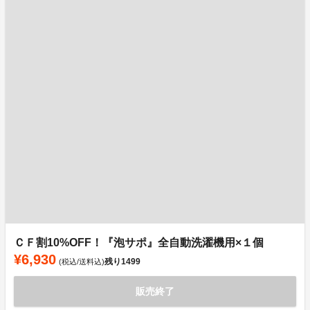
ＣＦ割10%OFF！『泡サポ』全自動洗濯機用×１個
¥6,930
残り
1499
(税込/送料込)
販売終了