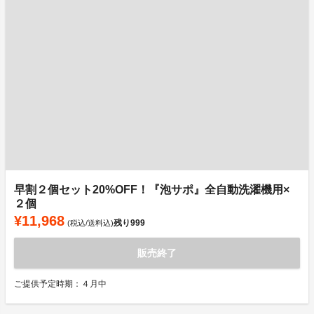
早割２個セット20%OFF！『泡サポ』全自動洗濯機用×
２個
¥11,968
残り
999
(税込/送料込)
販売終了
ご提供予定時期：４月中