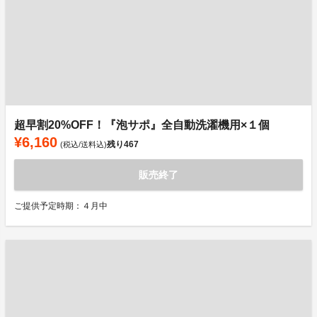
超早割20%OFF！『泡サポ』全自動洗濯機用×１個
¥6,160
残り
467
(税込/送料込)
販売終了
ご提供予定時期：４月中