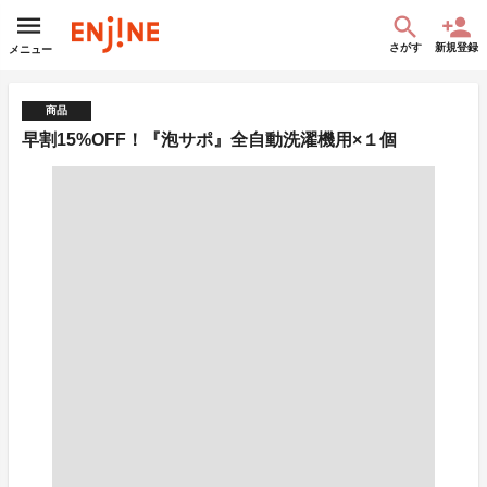
さがす
新規登録
メニュー
商品
早割15%OFF！『泡サポ』全自動洗濯機用×１個