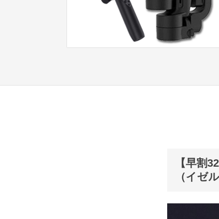
【早割3
（イゼル