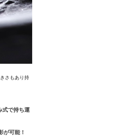
大きさもあり持
み式で持ち運
影が可能！