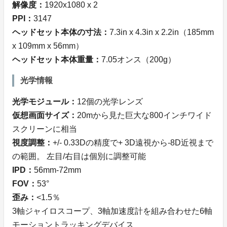
解像度：
1920x1080 x 2
PPI：
3147
ヘッドセット本体の寸法：
7.3in x 4.3in x 2.2in（185mm
x 109mm x 56mm）
ヘッドセット本体重量：
7.05オンス（200g）
光学情報
光学モジュール：
12個の光学レンズ
仮想画面サイズ：
20mから見た巨大な800インチワイド
スクリーンに相当
視度調整：
+/- 0.33Dの精度で+ 3D遠視から-8D近視まで
の範囲。 左目/右目は個別に調整可能
IPD：
56mm-72mm
FOV：
53°
歪み：
<1.5％
3軸ジャイロスコープ、3軸加速度計を組み合わせた6軸
モーショントラッキングデバイス