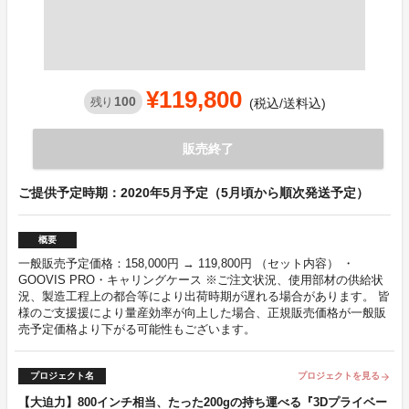
¥119,800
100
残り
(税込/送料込)
販売終了
ご提供予定時期：2020年5月予定（5月頃から順次発送予定）
概要
一般販売予定価格：158,000円 → 119,800円 （セット内容） ・
GOOVIS PRO・キャリングケース ※ご注文状況、使用部材の供給状
況、製造工程上の都合等により出荷時期が遅れる場合があります。 皆
様のご支援援により量産効率が向上した場合、正規販売価格が一般販
売予定価格より下がる可能性もございます。
プロジェクト名
プロジェクトを見る
arrow_forward
【大迫力】800インチ相当、たった200gの持ち運べる『3Dプライベー