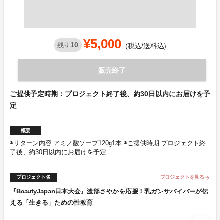
¥5,000
10
残り
(税込/送料込)
販売終了
ご提供予定時期：プロジェクト終了後、約30日以内にお届けを予
定
概要
◉リターン内容 アミノ酸ソープ120g1本 ◉ご提供時期 プロジェクト終
了後、約30日以内にお届けを予定
プロジェクト名
プロジェクトを見る
arrow_forward
『BeautyJapan日本大会』渡部さやかを応援！乳ガンサバイバーが伝
える「生きる」ための性教育