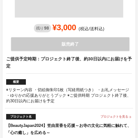
¥3,000
98
残り
(税込/送料込)
販売終了
ご提供予定時期：プロジェクト終了後、約30日以内にお届けを予
定
概要
◉リターン内容 ・切絵御朱印1枚（写経用紙つき） ・お礼メッセージ
・ゆりかの応援ありがとうブック ◉ご提供時期 プロジェクト終了後、
約30日以内にお届けを予定
プロジェクト名
プロジェクトを見る
arrow_forward
【BeautyJapan2024】笠由里香を応援～お寺の文化に気軽に触れて、
「心の癒し」を広める～