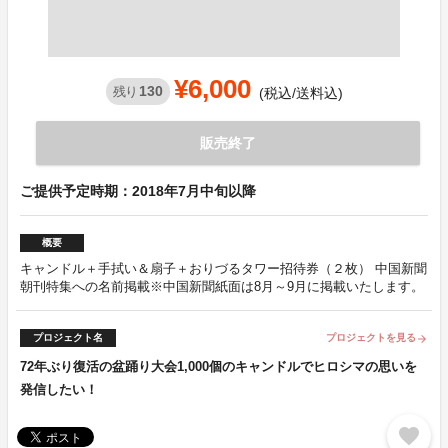
¥6,000
130
残り
(税込/送料込)
販売終了
ご提供予定時期：2018年7月中旬以降
概要
キャンドル＋手拭い＆扇子＋おりづるタワー招待券（２枚） 中国新聞
朝刊特集への名前掲載※中国新聞紙面は8月～9月に掲載いたします。
プロジェクト名
プロジェクトを見る
arrow_forward
72年ぶり復活の盆踊り大会1,000個のキャンドルでヒロシマの思いを
発信したい！
favorite