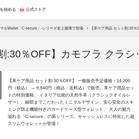
を始める
公式ストア
Wallet「C-secure」-シリーズ史上最薄で登場-
【革ケア用品 セット割:30
chevron_right
割:30％OFF】カモフラ クラ
【革ケア用品 セット割:30％OFF】 一般販売予定価格：14,200
円（税込） → 9,940円（税込・送料込）で販売。革ケア用品セッ
トの特別価格。 イタリア伝統の天然牛革（クラシックオイルレ
ザー）、細部までこだわったミニマルデザイン、安心安全のスキ
ミング防止機能付きのカードケース型ウォレット。 大人の魅力
溢れる「C-secure」の新シリーズ。キャッシュレスに特化した超
スリムウォレットが登場！