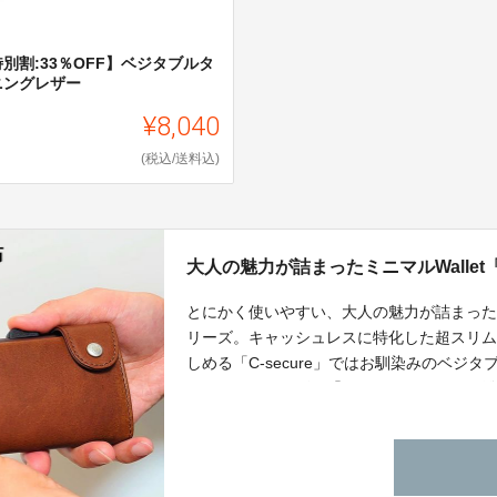
別割:33％OFF】ベジタブルタ
ニングレザー
¥8,040
(税込/送料込)
大人の魅力が詰まったミニマルWallet「
とにかく使いやすい、大人の魅力が詰まったミニマ
リーズ。キャッシュレスに特化した超スリ
しめる「C-secure」ではお馴染みのベ
シックオイルレザー「カモフラスリム」も