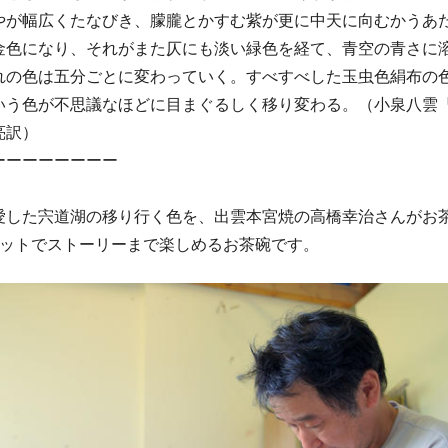
やが幅広くたなびき、朦朧とかすむ紫が更に中天に向むかうあ
金色になり、それがまた仄にも淡い緑色を経て、青空の青さに
れの色は五分ごとに変わっていく。すべすべした玉虫色絹布の
いう色が不思議なほどに目まぐるしく移り変わる。（小泉八雲
亮訳）
ーーーーーーーー
愛した宍道湖の移り行く色を、出雲本宮焼の高橋幸治さんがお
セットでストーリーまで楽しめるお茶碗です。