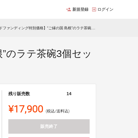
新規登録
ログイン
ンディング特別価格】“ご縁の国 島根”のラテ茶碗3個セット (高橋幸治窯 「マカロン」3色)
”のラテ茶碗3個セッ
残り販売数
14
¥17,900
(税込/送料込)
販売終了