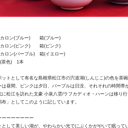
】
カロン(ブルー) 箱(ブルー)
カロン(ピンク) 箱(ピンク)
カロン(パープル) 箱(イエロー)
(茶色) 1本
ポットとして有名な島根県松江市の宍道湖(しんじこ)の色を茶
ーは昼間、ピンクは夕日、パープルは日没、それそれの時間帯
代に松江を訪れた文豪 小泉八雲/ラフカディオ・ハーンは移り
絹布」としてこのように記しています。
ーーーーーーーー
々として美しい湖が、やわらかい光でにぶくかがやいて眠って