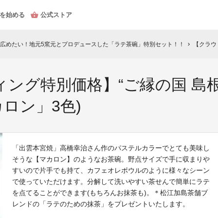
を始める
公式ストア
広めたい！地元5窯元とプロデュースした「ラテ茶碗」特別セット！！
【クラウドファ
chevron_right
ング特別価格】“ご縁の国 島根
カロン」3色)
「出雲本宮焼」高橋幸治さん作のパステルカラーでとても美味し
そうな【マカロン】のようなお茶碗。野点サイズで手に収まりや
すいので片手でも持て、カフェオレボウルのように様々なシーン
で使っていただけます。分解して洗いやすい茶せんで簡単にラテ
を点てることができます(もちろんお抹茶も)。＊松江加島茶舗ブ
レンドの「ラテのための抹茶」をプレゼントいたします。