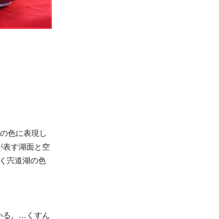
碗の色に表現し
が表す湖面と空
行く宍道湖の色
いる。…くすん