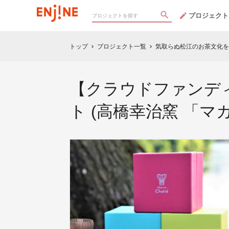
プロジェクト
トップ
プロジェクト一覧
気取らぬ松江のお茶文化を
chevron_right
chevron_right
【クラウドファンディ
ト (高橋幸治窯 「マ