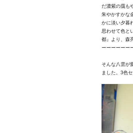
だ濃紫の靄も
朱やかすかな
かに淡い夕暮
思わせて色と
都』より、森
ーーーーーー
そんな八雲が
ました。3色