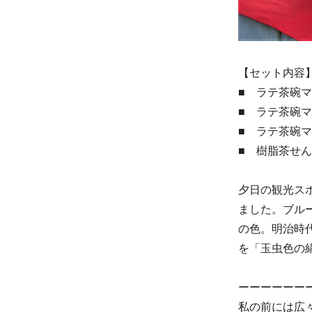
【セット内容
■ ラテ茶碗マ
■ ラテ茶碗マ
■ ラテ茶碗マ
■ 樹脂茶せん
夕日の観光ス
ました。ブル
の色。明治時
を「玉虫色の
ーーーーーー
私の前には広