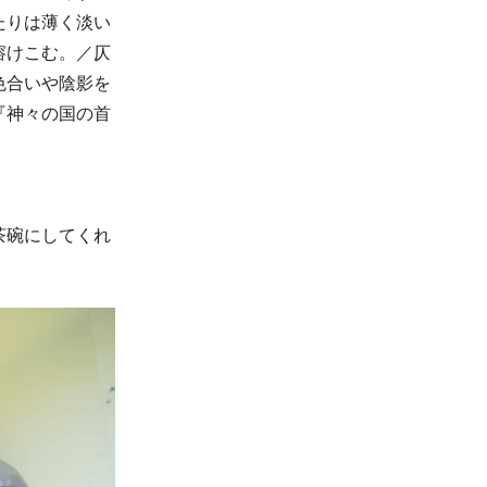
たりは薄く淡い
溶けこむ。／仄
色合いや陰影を
『神々の国の首
茶碗にしてくれ