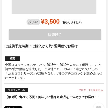
¥3,500
45
残り
(税込/送料込)
販売終了
ご提供予定時期：ご購入から約1週間程でお届け
概要
全国コロッケフェスティバル 2016年・2019年大会にて優勝し、史上
初の2度の優勝を達成した、ご当地コロッケNo.1に選ばれているの
「たまコロシリーズ」の2種を含む、5種のプチコロッケを詰め合わせ
たセットです。
プロジェクト名
プロジェクトを見る
arrow_forward
【第3弾】食べて応援！美味しい北海道産品をご自宅までお届け！！