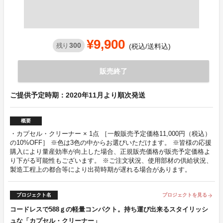
¥9,900
300
残り
(税込/送料込)
販売終了
ご提供予定時期：2020年11月より順次発送
概要
・カプセル・クリーナー × 1点 ［一般販売予定価格11,000円（税込）
の10%OFF］ ※色は3色の中からお選びいただけます。 ※皆様の応援
購入により量産効率が向上した場合、正規販売価格が販売予定価格よ
り下がる可能性もございます。 ※ご注文状況、使用部材の供給状況、
製造工程上の都合等により出荷時期が遅れる場合があります。
プロジェクト名
プロジェクトを見る
arrow_forward
コードレスで588ｇの軽量コンパクト。持ち運び出来るスタイリッシ
ュな「カプセル・クリーナー」