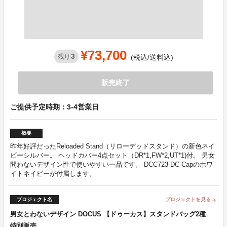
¥73,700
3
残り
(税込/送料込)
販売終了
ご提供予定時期：3-4営業日
概要
昨年好評だったReloaded Stand（リローデッドスタンド）の新色ネイ
ビーシルバー。 ヘッドカバー4点セット（DR*1,FW*2,UT*1)付。 男女
問わないデザイン性で使いやすい一品です。 DCC723 DC Capのホワ
イトネイビーが付属します。
プロジェクト名
プロジェクトを見る
arrow_forward
男女とわないデザイン DOCUS 【ドゥーカス】スタンドバッグ2種
特別販売