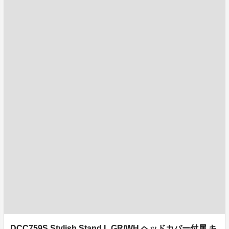
DCC759S Stylish Stand L.GR/WH ヘッドカバー付属 キ