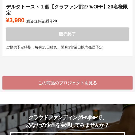
デルタトースト１個【クラファン割27％OFF】20名様限
定
¥3,980
残り
20
(税込/送料込)
販売終了
ご提供予定時期：毎月25日締め、翌月3営業日以内発送予定
この商品のプロジェクトを見る
クラウドファンディングENjiNEで、
あなたの企画を実現してみませんか？