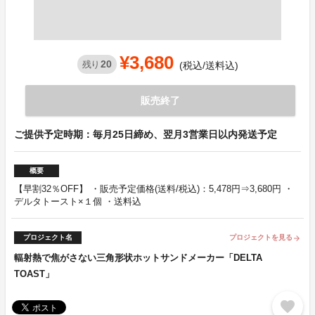
¥3,680
20
残り
(税込/送料込)
販売終了
ご提供予定時期：毎月25日締め、翌月3営業日以内発送予定
概要
【早割32％OFF】 ・販売予定価格(送料/税込)：5,478円⇒3,680円 ・
デルタトースト×１個 ・送料込
プロジェクト名
プロジェクトを見る
arrow_forward
輻射熱で焦がさない三角形状ホットサンドメーカー「DELTA
TOAST」
favorite