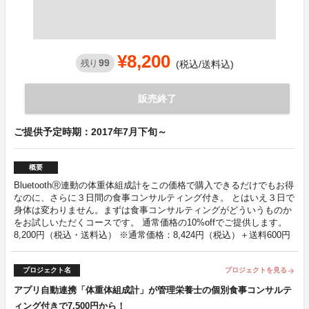
¥8,200
99
残り
(税込/送料込)
販売終了
ご提供予定時期：2017年7月下旬～
概要
BluetoothⓇ連動の体重体組成計をこの価格で購入できるだけでもお得
なのに、さらに３日間の食事コンサルティング付き。 とはいえ３日で
身体は変わりません。まずは食事コンサルティングがどういうものか
をお試しいただくコースです。 通常価格の10%offでご提供します。
8,200円（税込・送料込） ※通常価格：8,424円（税込）＋送料600円
プロジェクト名
プロジェクトを見る
arrow_forward
アプリ自動連携「体重体組成計」が管理栄養士の個別食事コンサルテ
ィング付きで7,500円から！