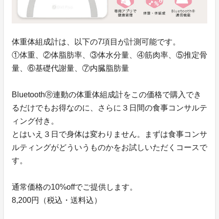
体重体組成計は、以下の7項目が計測可能です。
①体重、②体脂肪率、③体水分量、④筋肉率、⑤推定骨
量、⑥基礎代謝量、⑦内臓脂肪量
BluetoothⓇ連動の体重体組成計をこの価格で購入でき
るだけでもお得なのに、さらに３日間の食事コンサルテ
ィング付き。
とはいえ３日で身体は変わりません。まずは食事コンサ
ルティングがどういうものかをお試しいただくコースで
す。
通常価格の10%offでご提供します。
8,200円（税込・送料込）