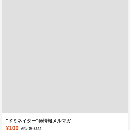
”ドミネイター”㊙情報メルマガ
¥100
残り
322
(税込)