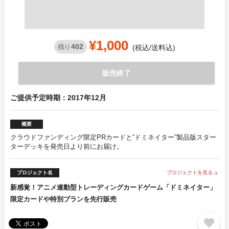
¥1,000
402
残り
(税込/送料込)
販売終了
ご提供予定時期：2017年12月
概要
クラウドファンディング限定PRカードと”ドミネイター”製品版スター
ターデッキを発売日より前にお届け。
プロジェクト名
プロジェクトを見る
arrow_forward
新感覚！アニメ連動型トレーディングカードゲーム「ドミネイター」
限定カードや特別プランを先行販売
favorite