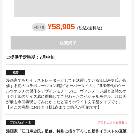
¥58,905
0
残り
(税込/送料込)
販売終了
ご提供予定時期：7月中旬
概要
漫画家でありイラストレーターとしても活躍している江口寿史氏が監
修する初のコラボレーション時計“オーバータイム”。1970年代のツー
ルウオッチの傑作をデザインモチーフに、ヴィンテージ感と当時のオ
リジナルのサイズ感に徹底してこだわったスペシャルモデル。江口氏
が最も今回再現してみたかったと言うホワイト文字盤タイプです。
【※この商品はおひとり様1点までご購入が可能です】
プロジェクト名
プロジェクトを見る
arrow_forward
漫画家「江口寿史氏」監修。特別に描き下ろした新作イラストの直筆