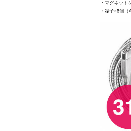
・マグネットケ
・端子×6個（An