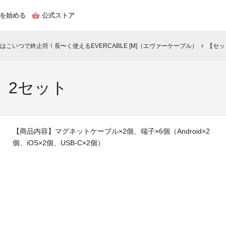
を始める
公式ストア
こいつで終止符！長〜く使えるEVERCABLE [M]（エヴァーケーブル）
【セッ
chevron_right
】2セット
【商品内容】マグネットケーブル×2個、端子×6個（Android×2
個、iOS×2個、USB-C×2個）