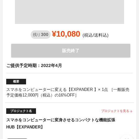
¥10,080
300
残り
(税込/送料込)
販売終了
ご提供予定時期：2022年4月
概要
スマホをコンピューターに変える【EXPANDER 】× 1点 ［一般販売
予定価格12,000円（税込）の16%OFF］
プロジェクト名
プロジェクトを見る
arrow_forward
スマホをコンピューターに変身させるコンパクトな機能拡張
HUB【EXPANDER】