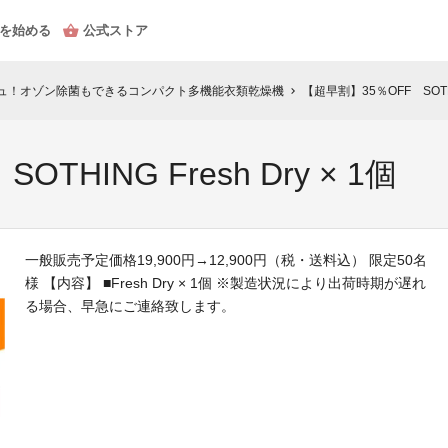
を始める
公式ストア
ュ！オゾン除菌もできるコンパクト多機能衣類乾燥機
【超早割】35％OFF SOTHIN
chevron_right
THING Fresh Dry × 1個
一般販売予定価格19,900円→12,900円（税・送料込） 限定50名
様 【内容】 ■Fresh Dry × 1個 ※製造状況により出荷時期が遅れ
る場合、早急にご連絡致します。