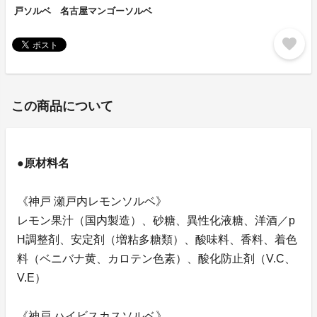
戸ソルベ 名古屋マンゴーソルベ
favorite
この商品について
●原材料名
《神戸 瀬戸内レモンソルベ》
レモン果汁（国内製造）、砂糖、異性化液糖、洋酒／p
H調整剤、安定剤（増粘多糖類）、酸味料、香料、着色
料（ベニバナ黄、カロテン色素）、酸化防止剤（V.C、
V.E）
《神戸 ハイビスカスソルベ》