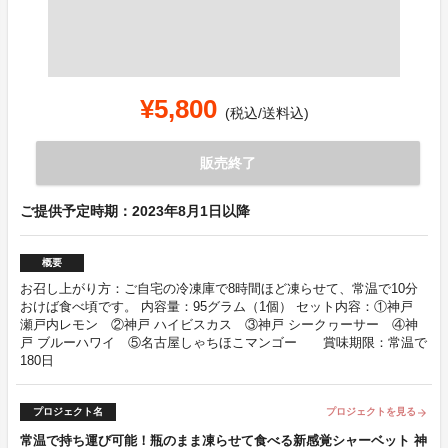
¥5,800
(税込/送料込)
販売終了
ご提供予定時期：2023年8月1日以降
概要
お召し上がり方：ご自宅の冷凍庫で8時間ほど凍らせて、常温で10分
おけば食べ頃です。 内容量：95グラム（1個） セット内容：①神戸
瀬戸内レモン ②神戸 ハイビスカス ③神戸 シークヮーサー ④神
戸 ブルーハワイ ⑤名古屋しゃちほこマンゴー 賞味期限：常温で
180日
プロジェクト名
プロジェクトを見る
arrow_forward
常温で持ち運び可能！瓶のまま凍らせて食べる新感覚シャーベット 神