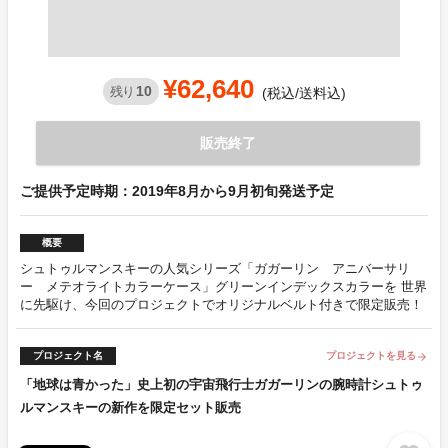
¥62,640
10
残り
(税込/送料込)
販売終了
ご提供予定時期：2019年8月から9月初旬発送予定
概要
シュトゥルマンスキーの人気シリーズ「ガガーリン アニバーサリ
ー メテオライトカラーケース」グリーンインデックスカラーを 世界
に先駆け、今回のプロジェクトでオリジナルベルト付きで限定販売！
プロジェクト名
プロジェクトを見る
arrow_forward
「地球は青かった」史上初の宇宙飛行士ガガーリンの腕時計シュトゥ
ルマンスキーの新作を限定セット販売