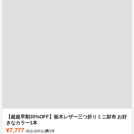
【超超早割30%OFF】栃木レザー三つ折りミニ財布 お好
きなカラー1本
¥7,777
残り
0
(税込/送料込)