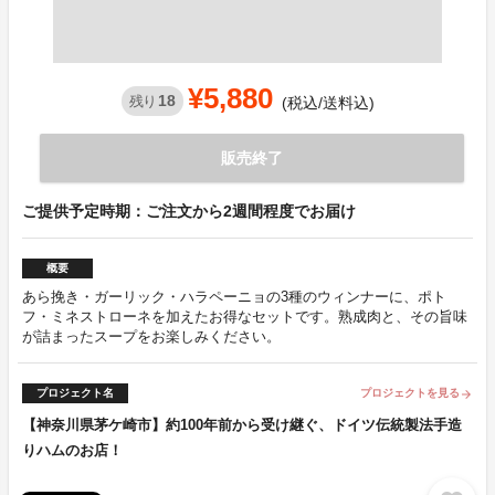
¥5,880
18
残り
(税込/送料込)
販売終了
ご提供予定時期：ご注文から2週間程度でお届け
概要
あら挽き・ガーリック・ハラペーニョの3種のウィンナーに、ポト
フ・ミネストローネを加えたお得なセットです。熟成肉と、その旨味
が詰まったスープをお楽しみください。
プロジェクト名
プロジェクトを見る
arrow_forward
【神奈川県茅ケ崎市】約100年前から受け継ぐ、ドイツ伝統製法手造
りハムのお店！