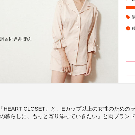
local_offer
watch_later
EART CLOSET』と、Eカップ以上の女性のためのラ
々の暮らしに、もっと寄り添っていきたい」と両ブラン