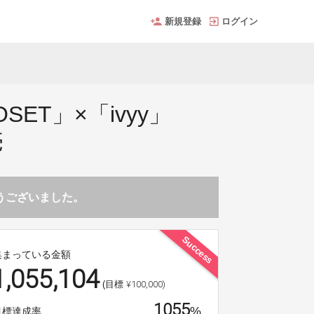
新規登録
ログイン
ET」×「ivyy」
売
とうございました。
Success
集まっている金額
1,055,104
¥100,000)
(目標
1055
%
目標達成率