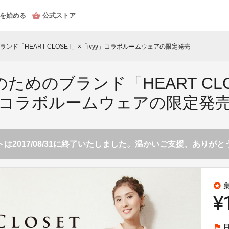
を始める
公式ストア
ンド「HEART CLOSET」×「ivyy」コラボルームウェアの限定発売
めのブランド「HEART CLOS
コラボルームウェアの限定発
は2017/08/31に終了いたしました。温かいご支援、ありが
stars
¥
flag