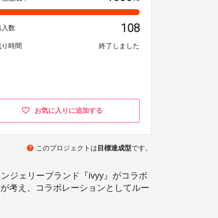
108
購入数
残り時間
終了しました
お気に入りに追加する
help
このプロジェクトは
目標達成型
です。
ンジェリーブランド『ivyy』がコラボ
ドが考え、コラボレーションとしてルー