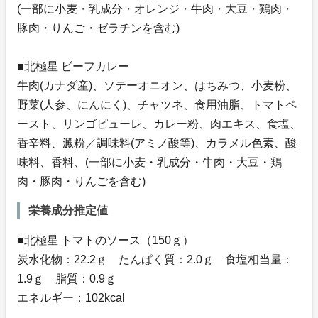
(一部に小麦・乳成分・オレンジ・牛肉・大豆・鶏肉・
豚肉・りんご・ゼラチンを含む)
■北極星 ビーフカレー
牛肉(カナダ産)、ソテーオニオン、はちみつ、小麦粉、
野菜(人参、にんにく)、チャツネ、食用油脂、トマトペ
ースト、リンゴピューレ、カレー粉、肉エキス、食塩、
香辛料、澱粉／調味料(アミノ酸等)、カラメル色素、酸
味料、香料、(一部に小麦・乳成分・牛肉・大豆・鶏
肉・豚肉・りんごを含む)
栄養成分推定値
■北極星 トマトのソース（150ｇ）
炭水化物：22.2ｇ たんぱく質：2.0ｇ 食塩相当量：
1.9ｇ 脂質：0.9ｇ
エネルギー：102kcal