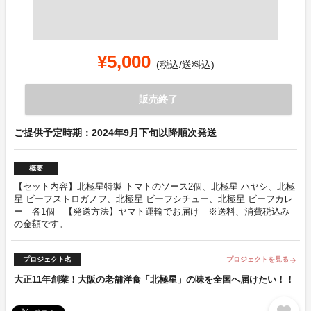
¥5,000
(税込/送料込)
販売終了
ご提供予定時期：2024年9月下旬以降順次発送
概要
【セット内容】北極星特製 トマトのソース2個、北極星 ハヤシ、北極
星 ビーフストロガノフ、北極星 ビーフシチュー、北極星 ビーフカレ
ー 各1個 【発送方法】ヤマト運輸でお届け ※送料、消費税込み
の金額です。
プロジェクト名
プロジェクトを見る
arrow_forward
大正11年創業！大阪の老舗洋食「北極星」の味を全国へ届けたい！！