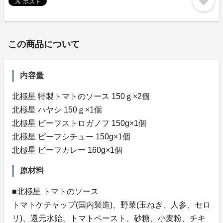
favorite
この商品について
内容量
北極星 特製トマトのソース 150ｇ×2個
北極星 ハヤシ 150ｇ×1個
北極星 ビーフストロガノフ 150g×1個
北極星 ビーフシチュー 150g×1個
北極星 ビーフカレー 160g×1個
原材料
■北極星 トマトのソース
トマトケチャップ(国内製造)、野菜(玉ねぎ、人参、セロ
リ)、還元水飴、トマトペースト、砂糖、小麦粉、チキ