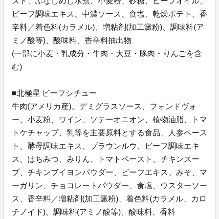
スト、ぶなしめじ水煮、小麦粉、砂糖、ビーフオイル、
ビーフ調味エキス、中濃ソース、食塩、乾燥ポテト、香
辛料／着色料(カラメル)、増粘剤(加工澱粉)、調味料(ア
ミノ酸等)、酸味料、香辛料抽出物
(一部に小麦・乳成分・牛肉・大豆・豚肉・りんごを含
む)
■北極星 ビーフシチュー
牛肉(アメリカ産)、デミグラスソース、フォンドヴォ
ー、小麦粉、ワイン、ソテーオニオン、植物油脂、トマ
トケチャップ、乳等を主要原料とする食品、人参ペース
ト、酵母調味エキス、ブラウンルウ、ビーフ調味エキ
ス、はちみつ、みりん、トマトペースト、チキンスー
プ、チキンブイヨンパウダー、ビーフエキス、みそ、マ
ーガリン、チョコレートパウダー、食塩、ウスターソー
ス、香辛料／増粘剤(加工澱粉)、着色料(カラメル、カロ
チノイド)、調味料(アミノ酸等)、酸味料、香料