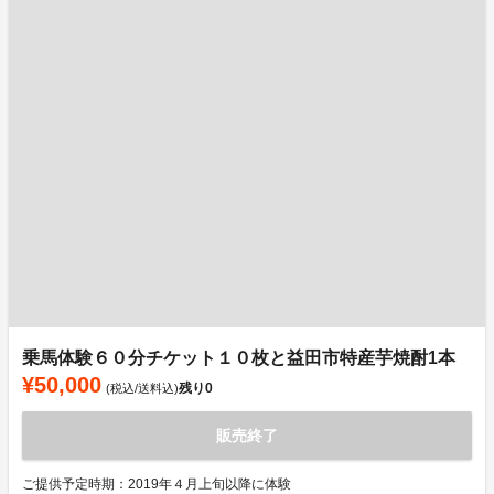
乗馬体験６０分チケット１０枚と益田市特産芋焼酎1本
¥50,000
残り
0
(税込/送料込)
販売終了
ご提供予定時期：2019年４月上旬以降に体験