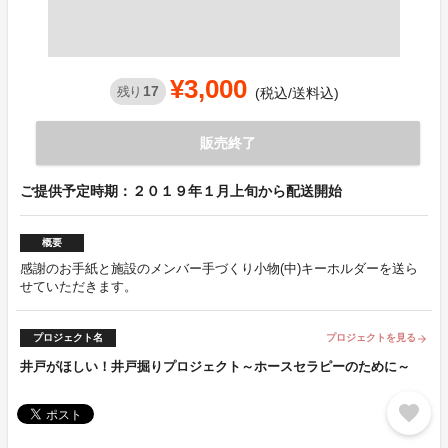
¥3,000
17
残り
(税込/送料込)
販売終了
ご提供予定時期：２０１９年１月上旬から配送開始
概要
感謝のお手紙と施設のメンバー手づくり小物(中)キーホルダーを送ら
せていただきます。
プロジェクト名
プロジェクトを見る
arrow_forward
井戸がほしい！井戸掘りプロジェクト～ホースセラピーのために～
favorite