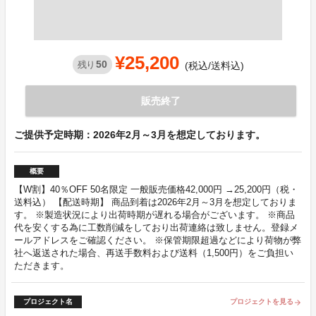
¥25,200
50
残り
(税込/送料込)
販売終了
ご提供予定時期：2026年2月～3月を想定しております。
概要
【W割】40％OFF 50名限定 一般販売価格42,000円 →25,200円（税・
送料込） 【配送時期】 商品到着は2026年2月～3月を想定しておりま
す。 ※製造状況により出荷時期が遅れる場合がございます。 ※商品
代を安くする為に工数削減をしており出荷連絡は致しません。登録メ
ールアドレスをご確認ください。 ※保管期限超過などにより荷物が弊
社へ返送された場合、再送手数料および送料（1,500円）をご負担い
ただきます。
プロジェクト名
プロジェクトを見る
arrow_forward