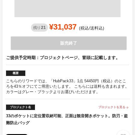
¥31,037
21
残り
(税込/送料込)
販売終了
ご提供予定時期：プロジェクトページ、冒頭に記載します。
概要
こちらのリワードでは、「HubPack33」1点 54450円（税込）のとこ
ろを43％オフにてご用意いたします。 こちらには送料も含まれます。
カラーはグレー・ブラックよりお選びいただけます。
プロジェクト名
プロジェクトを見る
arrow_forward
33のポケットに定位置収納可能、正面は観音開きポケット。防刃・盗
難防止バッグ