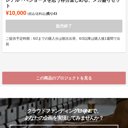
レアル・ベジョータを思う存分楽しめる、メガ盛りセッ
ト
¥10,000
残り
43
(税込/送料込)
販売終了
ご提供予定時期：6/2までの購入分は順次出荷、6/3以降は購入後1週間で出
荷
この商品のプロジェクトを見る
クラウドファンディングENjiNEで、
あなたの企画を実現してみませんか？