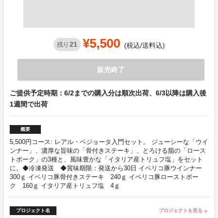
¥5,500
21
残り
(税込/送料込)
販売終了
ご提供予定時期：6/2までの購入分は順次出荷、6/3以降は購入後
1週間で出荷
概要
5,500円コース: レアル・ベジョータ入門セット。 ジューシーな「ウイ
ンナー」、濃厚な旨味の「骨付きステーキ」、とろける脂の「ロース
トポーク」の3種と、風味豊かな「イタリア産トリュフ塩」をセット
に。◆冷凍発送 ◆賞味期限：発送から30日 イベリコ豚ウインナー
300ｇ イベリコ豚骨付きステーキ 240ｇ イベリコ豚ローストポー
ク 160ｇ イタリア産トリュフ塩 4ｇ
プロジェクト名
プロジェクトを見る
arrow_forward